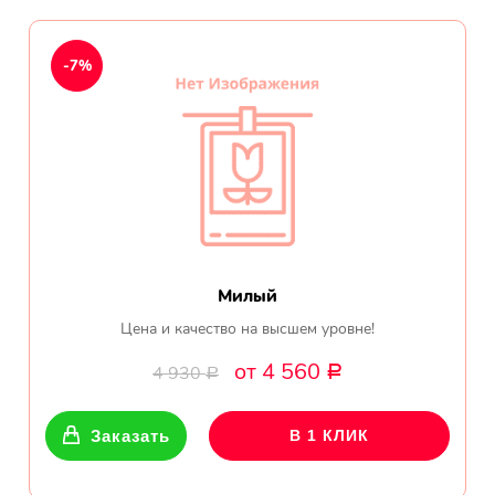
обл.
Спасибо сервису Flor-
-7%
world.ru, очень рада что
выбрала Вас. Букет
изумительный!
Ульяна
Тымовское,
Сахалинская
обл.
Милый
Доставили букет маме
вовремя. Не подвели. Цветы
Цена и качество на высшем уровне!
свежие. Спасибо.
от 4 560
4 930
Р
Р
Виктор
Тымовское,
Заказать
В 1 КЛИК
Сахалинская
обл.