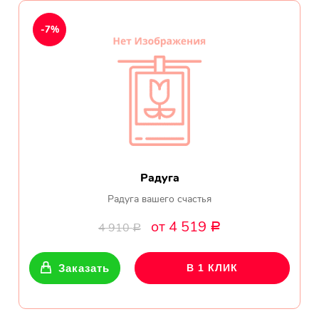
День рождения
-7%
Мы в
Цветы женщине
соц.
Цветы маме
сетях
Цветы мужчине
Цветы любимой
Радуга
Цветы ребенку
Радуга вашего счастья
от 4 519
4 910
Р
Цветы дочери
Р
Цветы подруге
Заказать
В 1 КЛИК
Цветы сестре