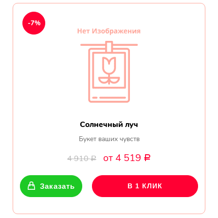
Показать еще
-7%
Цветы
Подсолнухи
Лизиантусы
Хризантемы
Солнечный луч
Букет ваших чувств
Лилии
от 4 519
4 910
Р
Р
Орхидеи
Заказать
В 1 КЛИК
Тюльпаны