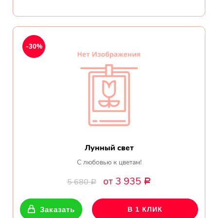
-30%
Лунный свет
С любовью к цветам!
от 3 935
5 680
Р
Р
Заказать
В 1 КЛИК