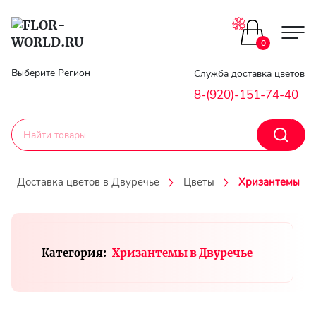
Цветы поштучно
0
Главная
Выберите Регион
Служба доставка цветов
Букеты до 2500
8-(920)-151-74-40
Гарантии
Каталог букетов
Доставка
Доставка цветов в Двуречье
Цветы
Хризантемы
Оплата
Корзины с цветами
Классика
Контакты
Категория:
Хризантемы в Двуречье
Авторские букеты
Личный
кобинет
Букеты из роз
Регистраци