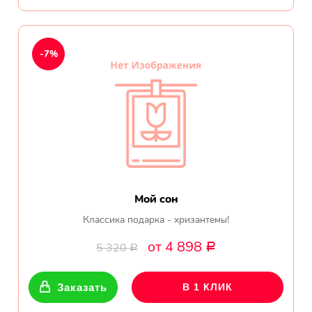
-7%
Мой сон
Классика подарка - хризантемы!
от 4 898
5 320
Р
Р
Заказать
В 1 КЛИК