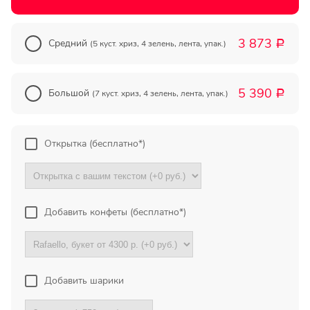
Прекрасный букет отличная
цена!
3 873
Средний
(5 куст. хриз, 4 зелень, лента, упак.)
Р
Олег
Тымовское,
5 390
Сахалинская
Большой
(7 куст. хриз, 4 зелень, лента, упак.)
Р
обл.
Огромное спасибо за
Открытка (бесплатно*)
компетентную помощь в
выборе букета. Спасибо
большое. Доставка пришла
вовремя. Остаюсь Вашим
клиентом!
Добавить конфеты (бесплатно*)
Тамара
Гидроторф,
Нижегороская
Добавить шарики
область