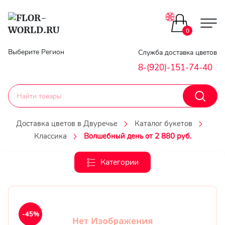
Цветы поштучно
0
Главная
Выберите Регион
Служба доставка цветов
Букеты до 2500
8-(920)-151-74-40
Гарантии
Каталог букетов
Доставка
Доставка цветов в Двуречье
Каталог букетов
Оплата
Классика
Волшебный день от 2 880 руб.
Корзины с цветами
Классика
Категории
Контакты
Авторские букеты
Личный
кобинет
Букеты из роз
-45%
Регистраци