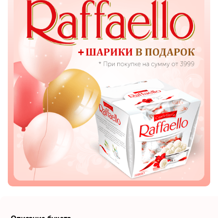
Показать еще
Цветы
Подсолнухи
Лизиантусы
Хризантемы
Лилии
Орхидеи
Тюльпаны