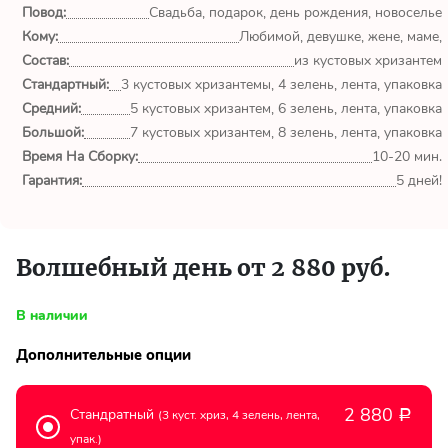
обл.
Повод:
Свадьба, подарок, день рождения, новоселье
Кому:
Любимой, девушке, жене, маме,
Спасибо сервису Flor-
Состав:
из кустовых хризантем
world.ru, очень рада что
Стандартный:
3 кустовых хризантемы, 4 зелень, лента, упаковка
выбрала Вас. Букет
Средний:
изумительный!
5 кустовых хризантем, 6 зелень, лента, упаковка
Большой:
7 кустовых хризантем, 8 зелень, лента, упаковка
Время На Сборку:
10-20 мин.
Ульяна
Гарантия:
5 дней!
Тымовское,
Сахалинская
обл.
Волшебный день от 2 880 руб.
Доставили букет маме
вовремя. Не подвели. Цветы
свежие. Спасибо.
В наличии
Дополнительные опции
Виктор
Тымовское,
Сахалинская
2 880
Стандратный
(3 куст. хриз, 4 зелень, лента,
Р
обл.
упак.)