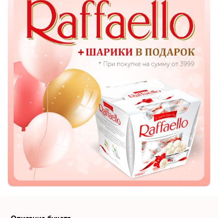
Показать еще
Цветы
Подсолнухи
Лизиантусы
Хризантемы
Лилии
Орхидеи
Тюльпаны