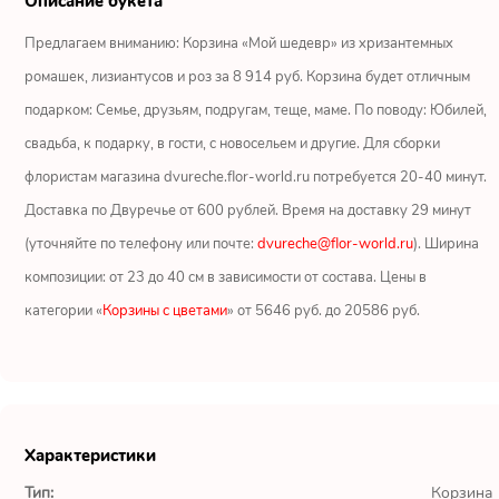
Описание букета
Ромашки
Предлагаем вниманию: Корзина «Мой шедевр» из хризантемных
Кустовые розы
ромашек, лизиантусов и роз за 8 914 руб. Корзина будет отличным
подарком: Семье, друзьям, подругам, теще, маме. По поводу: Юбилей,
Альстромерии
свадьба, к подарку, в гости, с новосельем и другие. Для сборки
Герберы
флористам магазина dvureche.flor-world.ru потребуется 20-40 минут.
Доставка по Двуречье от 600 рублей. Время на доставку 29 минут
Ирисы
(уточняйте по телефону или почте:
dvureche@flor-world.ru
). Ширина
композиции: от 23 до 40 см в зависимости от состава. Цены в
Показать еще
категории «
Корзины с цветами
» от 5646 руб. до 20586 руб.
ОТЗЫВЫ О МАГАЗИНЕ
Мария
Характеристики
Тымовское,
Сахалинская
Тип:
Корзина