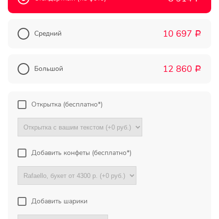
Прекрасный букет отличная
цена!
10 697
Средний
Р
Олег
Тымовское,
Сахалинская
12 860
Большой
Р
обл.
Огромное спасибо за
Открытка (бесплатно*)
компетентную помощь в
выборе букета. Спасибо
большое. Доставка пришла
вовремя. Остаюсь Вашим
клиентом!
Добавить конфеты (бесплатно*)
Тамара
Гидроторф,
Нижегороская
область
Добавить шарики