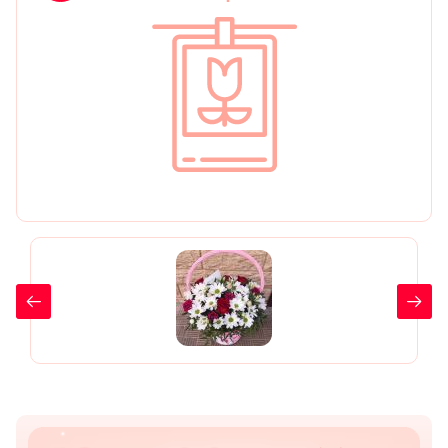
День рождения
Мы в
Цветы женщине
соц.
Цветы маме
сетях
Цветы мужчине
Цветы любимой
Цветы ребенку
Цветы дочери
Цветы подруге
Цветы сестре