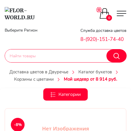
Цветы поштучно
0
Главная
Выберите Регион
Служба доставка цветов
Букеты до 2500
8-(920)-151-74-40
Гарантии
Каталог букетов
Доставка
Доставка цветов в Двуречье
Каталог букетов
Оплата
Корзины с цветами
Мой шедевр от 8 914 руб.
Корзины с цветами
Классика
Категории
Контакты
Авторские букеты
Личный
кобинет
Букеты из роз
-8%
Регистраци