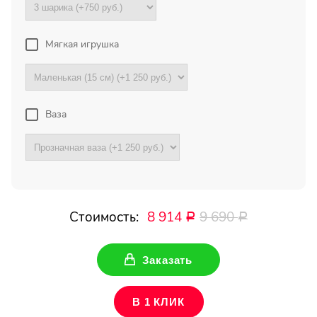
Букет с хризантемами и
герберами оказался очень
красивый! Цветы свежие !
Мягкая игрушка
Спасибо !
Все отзывы
Ваза
ПОДПИШИТЕСЬ!
Чтобы первыми узнать о
наших акциях и скидках
Стоимость:
8 914
9 690
Р
Р
Ваше имя
Заказать
Ваш Email
В 1 КЛИК