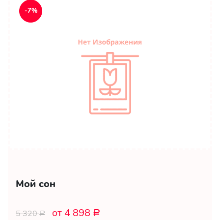
-7%
Мой сон
от 4 898
5 320
Р
Р