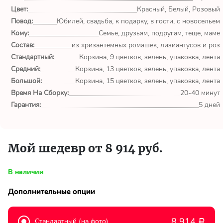
обл.
Цвет:
Красный, Белый, Розовый
Повод:
Юбилей, свадьба, к подарку, в гости, с новосельем
Спасибо сервису Flor-
Кому:
Семье, друзьям, подругам, теще, маме
world.ru, очень рада что
выбрала Вас. Букет
Состав:
из хризантемных ромашек, лизиантусов и роз
изумительный!
Стандартный:
Корзина, 9 цветков, зелень, упаковка, лента
Средний:
Корзина, 13 цветков, зелень, упаковка, лента
Ульяна
Большой:
Корзина, 15 цветков, зелень, упаковка, лента
Тымовское,
Время На Сборку:
20-40 минут
Сахалинская
Гарантия:
5 дней
обл.
Доставили букет маме
вовремя. Не подвели. Цветы
Мой шедевр от 8 914 руб.
свежие. Спасибо.
В наличии
Виктор
Тымовское,
Дополнительные опции
Сахалинская
обл.
8 914
Стандартный (на фото)
Р