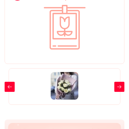
День рождения
Мы в
Цветы женщине
соц.
Цветы маме
сетях
Цветы мужчине
Цветы любимой
Цветы ребенку
Цветы дочери
Цветы подруге
Цветы сестре