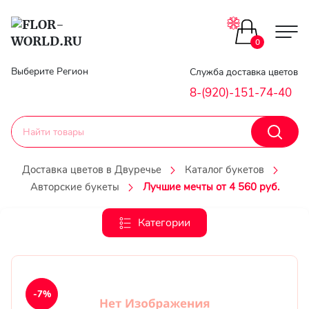
Цветы поштучно
0
Главная
Выберите Регион
Служба доставка цветов
Букеты до 2500
8-(920)-151-74-40
Гарантии
Каталог букетов
Доставка
Доставка цветов в Двуречье
Каталог букетов
Оплата
Авторские букеты
Лучшие мечты от 4 560 руб.
Корзины с цветами
Классика
Категории
Контакты
Авторские букеты
Личный
кобинет
Букеты из роз
-7%
Регистраци