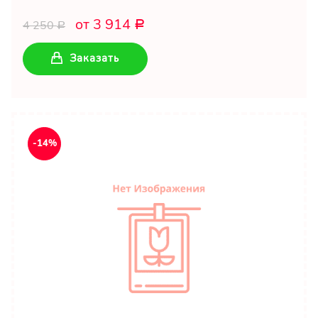
от 3 914
4 250
Р
Р
Заказать
-14%