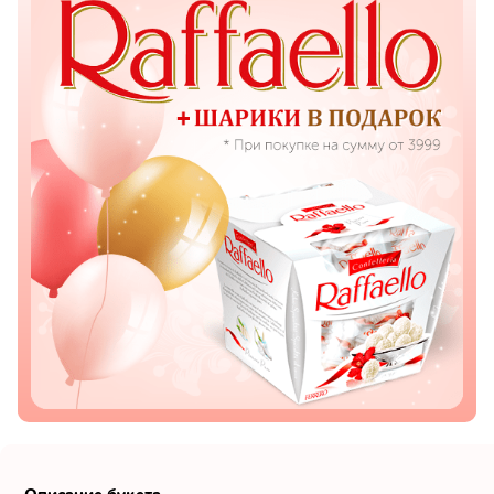
Показать еще
Цветы
Подсолнухи
Лизиантусы
Хризантемы
Лилии
Орхидеи
Тюльпаны