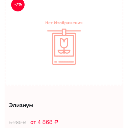
-7%
Элизиум
от 4 868
5 280
Р
Р