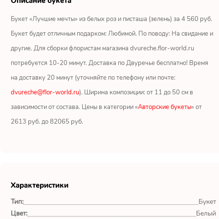
Описание букета
Ромашки
Букет «Лучшие мечты» из белых роз и писташа (зелень) за 4 560 руб.
Кустовые розы
Букет будет отличным подарком: Любимой. По поводу: На свидание и
другие. Для сборки флористам магазина dvureche.flor-world.ru
Альстромерии
потребуется 10-20 минут. Доставка по Двуречье бесплатно! Время
Герберы
на доставку 20 минут (уточняйте по телефону или почте:
dvureche@flor-world.ru
). Ширина композиции: от 11 до 50 см в
Ирисы
зависимости от состава. Цены в категории «
Авторские букеты
» от
2613 руб. до 82065 руб.
Показать еще
ОТЗЫВЫ О МАГАЗИНЕ
Характеристики
Мария
Тип:
Букет
Тымовское,
Сахалинская
Цвет:
Белый