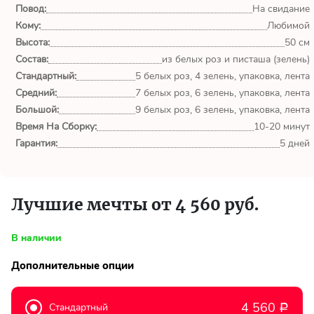
обл.
Повод:
На свидание
Кому:
Любимой
Спасибо сервису Flor-
Высота:
50 см
world.ru, очень рада что
Состав:
из белых роз и писташа (зелень)
выбрала Вас. Букет
Стандартный:
изумительный!
5 белых роз, 4 зелень, упаковка, лента
Средний:
7 белых роз, 6 зелень, упаковка, лента
Большой:
9 белых роз, 6 зелень, упаковка, лента
Ульяна
Время На Сборку:
10-20 минут
Тымовское,
Сахалинская
Гарантия:
5 дней
обл.
Доставили букет маме
Лучшие мечты от 4 560 руб.
вовремя. Не подвели. Цветы
свежие. Спасибо.
В наличии
Виктор
Дополнительные опции
Тымовское,
Сахалинская
обл.
4 560
Стандартный
Р