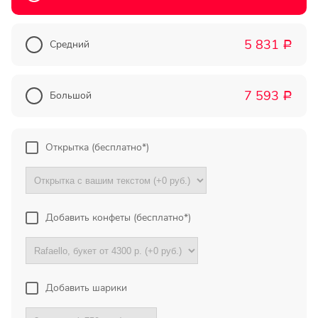
Прекрасный букет отличная
цена!
5 831
Средний
Р
Олег
Тымовское,
7 593
Сахалинская
Большой
Р
обл.
Огромное спасибо за
Открытка (бесплатно*)
компетентную помощь в
выборе букета. Спасибо
большое. Доставка пришла
вовремя. Остаюсь Вашим
клиентом!
Добавить конфеты (бесплатно*)
Тамара
Гидроторф,
Нижегороская
Добавить шарики
область