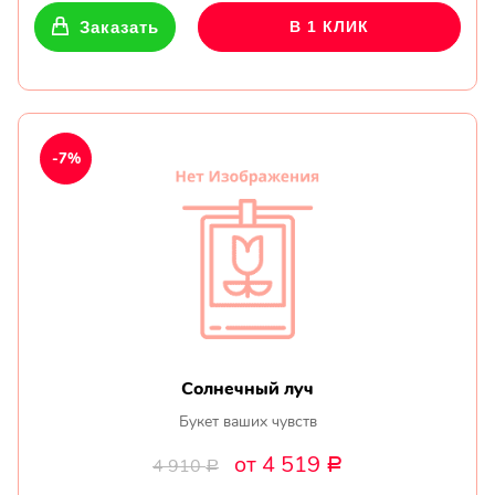
Заказать
В 1 КЛИК
-7%
Солнечный луч
Букет ваших чувств
от 4 519
4 910
Р
Р