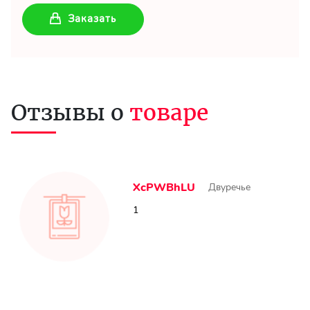
Заказать
Отзывы о
товаре
XcPWBhLU
Двуречье
1